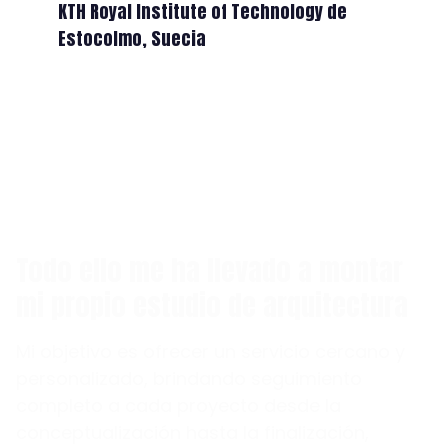
KTH Royal Institute of Technology de
Estocolmo, Suecia
Todo ello me ha llevado a montar
mi propio estudio de arquitectura
Mi objetivo es ofrecer un servicio cercano y
personalizado, brindando seguimiento
completo a cada proyecto desde la
conceptualización hasta la finalización,